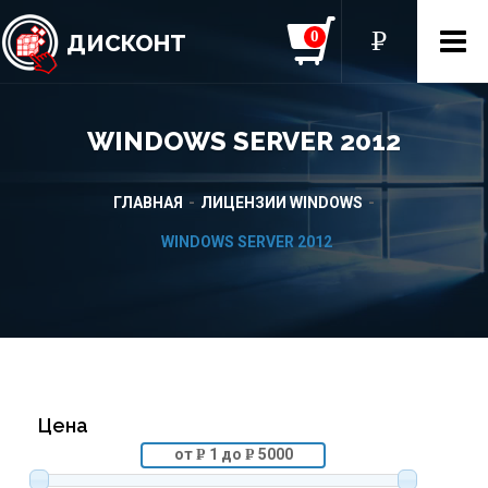
0
P
УБ.
ДИСКОНТ
WINDOWS SERVER 2012
ГЛАВНАЯ
ЛИЦЕНЗИИ WINDOWS
WINDOWS SERVER 2012
Цена
от
1 до
5000
P
P
УБ.
УБ.