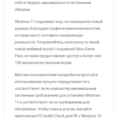
себя и творить максимально естественным
На электронную почту
Тип доставки
Microsoft
1 050
образом.
Windows 10
P
Купить
УБ.
Enterprise
-97%
Язык
Все языки
LTSB 2016
интерфейса
Windows 11 поднимает игру на совершенно новый
уровень благодаря графическим возможностям,
Microsoft
1 050
P
Windows 10
Купить
которые могут составить конкуренцию
УБ.
-79%
Education
реальности. Отправляйтесь на встречу со своей
Microsoft
новой любимой игрой с подпиской Xbox Game
1 050
Windows 10
P
Купить
Pass, которая предоставляет доступ к более чем
УБ.
Pro for
-94%
WorkStations
100 высококачественным играм.
Microsoft
1 250
Windows 10
P
Многим пользователям понадобится простой в
Купить
УБ.
Enterprise
-96%
использовании процесс определения того,
LTSC 2019
соответствует ли их компьютер минимальным
системным требованиям для установки Windows
11 и соответствует ли он требованиям для
обновления. Чтобы помочь в этом, скачайте
приложение PC Health Check для ПК с Windows 10.