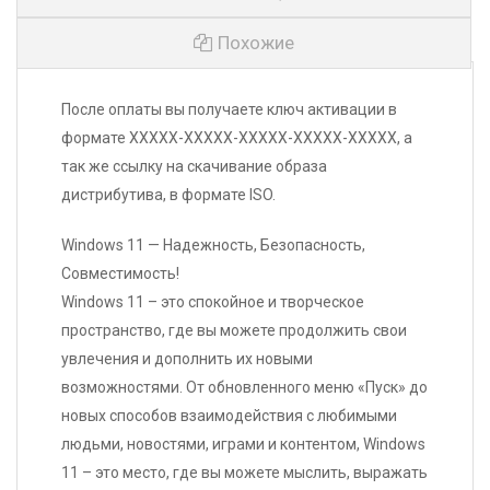
Похожие
После оплаты вы получаете ключ активации в
формате XXXXX-XXXXX-XXXXX-XXXXX-XXXXX, а
Microsoft
так же ссылку на скачивание образа
890
P
Windows 11
Купить
УБ.
-94%
дистрибутива, в формате ISO.
Pro
Retail
Тип лицензии
Windows 11 — Надежность, Безопасность,
Microsoft
690
P
Windows 10
Купить
Совместимость!
УБ.
-95%
1
Количество ПК
Pro
Windows 11 – это спокойное и творческое
Ключ может быть
пространство, где вы можете продолжить свои
Региональная
Microsoft
использован с любой
790
P
привязка
увлечения и дополнить их новыми
Windows 10
Купить
точки мира
УБ.
-86%
Home
возможностями. От обновленного меню «Пуск» до
Тип
новых способов взаимодействия с любимыми
пользователей,
Microsoft
Частные лица
1 300
P
людьми, новостями, играми и контентом, Windows
которые могут
Windows 10
Купить
УБ.
-95%
использовать
Enterprise
11 – это место, где вы можете мыслить, выражать