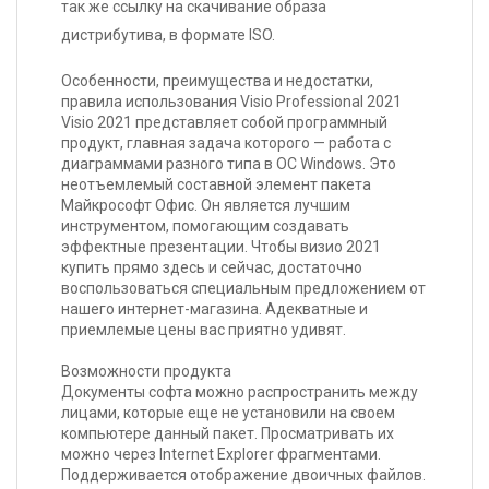
так же ссылку на скачивание образа
дистрибутива, в формате ISO.
Retail
Особенности, преимущества и недостатки,
Тип лицензии
правила использования Visio Professional 2021
Visio 2021 представляет собой программный
1
Количество ПК
продукт, главная задача которого — работа с
диаграммами разного типа в ОС Windows. Это
Ключ может быть
Региональная
неотъемлемый составной элемент пакета
использован с любой
привязка
точки мира
Майкрософт Офис. Он является лучшим
инструментом, помогающим создавать
эффектные презентации. Чтобы визио 2021
Тип
пользователей,
купить прямо здесь и сейчас, достаточно
Частные лица
которые могут
воспользоваться специальным предложением от
использовать
нашего интернет-магазина. Адекватные и
приемлемые цены вас приятно удивят.
На электронную почту
Тип доставки
Возможности продукта
Язык
Документы софта можно распространить между
Все языки
интерфейса
лицами, которые еще не установили на своем
компьютере данный пакет. Просматривать их
можно через Internet Explorer фрагментами.
Поддерживается отображение двоичных файлов.