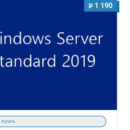
1 190
P
УБ.
Купить