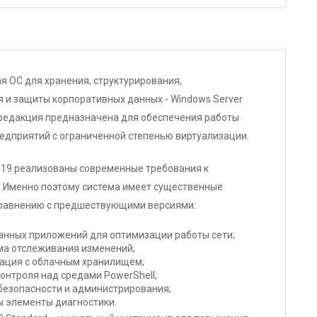
я ОС для хранения, структурирования,
 и защиты корпоративных данных - Windows Server
а редакция предназначена для обеспечения работы
Retail
едприятий с ограниченной степенью виртуализации.
1
2019 реализованы современные требования к
Ключ может быть использован с любой точки
. Именно поэтому система имеет существенные
мира
равнению с предшествующими версиями:
анных приложений для оптимизации работы сети;
Частные лица
ма отслеживания изменений;
рация с облачным хранилищем;
онтроля над средами PowerShell;
На электронную почту
безопасности и администрирования;
 элементы диагностики.