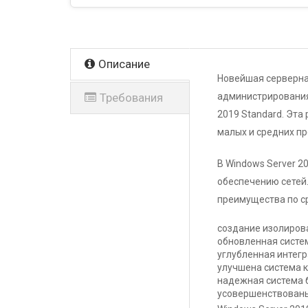
Описание
Новейшая серверна
Требования
администрирования
2019 Standard. Эт
Тип лицензии
малых и средних пр
Количество ПК
В Windows Server 
Региональная
обеспечению сетей
привязка
преимущества по с
Тип
создание изолиров
пользователей,
обновленная систе
которые могут
использовать
углубленная интег
улучшена система к
надежная система 
Тип доставки
усовершенствованы