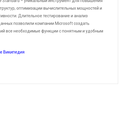
9 Standard – уникальный инструмент для повышения
Все языки
структур, оптимизации вычислительных мощностей и
ивности. Длительное тестирование и анализ
анных позволили компании Microsoft создать
ий все необходимые функции с понятным и удобным
е Википедия